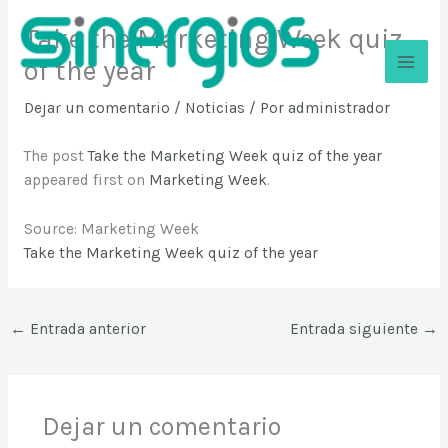
Ir
Take the Marketing Week quiz
al
contenido
of the year
Sinergios
Dejar un comentario
/
Noticias
/ Por
administrador
The post
Take the Marketing Week quiz of the year
appeared first on
Marketing Week
.
Source: Marketing Week
Take the Marketing Week quiz of the year
←
Entrada anterior
Entrada siguiente
→
Dejar un comentario