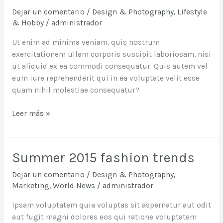
interior
Dejar un comentario
/
Design & Photography
,
Lifestyle
ideas
& Hobby
/
administrador
Ut enim ad minima veniam, quis nostrum
exercitationem ullam corporis suscipit laboriosam, nisi
ut aliquid ex ea commodi consequatur. Quis autem vel
eum iure reprehenderit qui in ea voluptate velit esse
quam nihil molestiae consequatur?
Leer más »
Summer 2015 fashion trends
Summer
2015
Dejar un comentario
/
Design & Photography
,
fashion
Marketing
,
World News
/
administrador
trends
Ipsam voluptatem quia voluptas sit aspernatur aut odit
aut fugit magni dolores eos qui ratione voluptatem