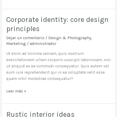
Corporate identity: core design
Corporate
identity:
principles
core
design
Dejar un comentario
/
Design & Photography
,
principles
Marketing
/
administrador
Ut enim ad minima veniam, quis nostrum
exercitationem ullam corporis suscipit laboriosam, nisi
ut aliquid ex ea commodi consequatur. Quis autem vel
eum iure reprehenderit qui in ea voluptate velit esse
quam nihil molestiae consequatur?
Leer más »
Rustic interior ideas
Rustic