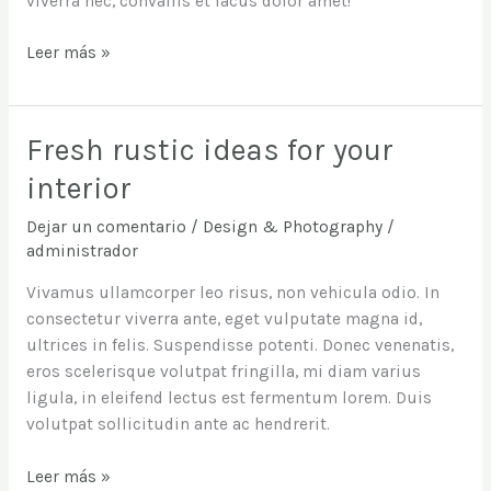
viverra nec, convallis et lacus dolor amet!
Leer más »
Fresh rustic ideas for your
Fresh
rustic
interior
ideas
for
Dejar un comentario
/
Design & Photography
/
your
administrador
interior
Vivamus ullamcorper leo risus, non vehicula odio. In
consectetur viverra ante, eget vulputate magna id,
ultrices in felis. Suspendisse potenti. Donec venenatis,
eros scelerisque volutpat fringilla, mi diam varius
ligula, in eleifend lectus est fermentum lorem. Duis
volutpat sollicitudin ante ac hendrerit.
Leer más »