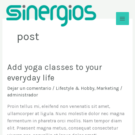
Ir
al
contenido
Sinergios
post
Add yoga classes to your
Add
yoga
everyday life
classes
to
Dejar un comentario
/
Lifestyle & Hobby
,
Marketing
/
your
administrador
everyday
Proin tellus mi, eleifend non venenatis sit amet,
life
ullamcorper at ligula. Nunc molestie dolor nec magna
fermentum in pharetra orci mollis. Nam tempor diam
elit. Praesent magna metus, consequat consectetur