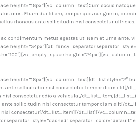
ce height=”16px”][vc_column_text]Cum sociis natoque 
culus mus. Etiam dui libero, tempor quis congue in, inter
llus rhoncus ante sollicitudin nisl consectetur ultricies.
 ac condimentum metus egestas ut. Nam et urna ante, vi
ce height=”34px”][dt_fancy_separator separator_style
idth=”100″][vc_empty_space height=”24px”][vc_column_t
e height=”16px”][vc_column_text][dt_list style=”2″ bu
m ante sollicitudin nisl consectetur tempor diam elit[/d
 nisl consectetur odio a vehicula[/dt_list_item][dt_list_i
ante sollicitudin nisl consectetur tempor diam elit[/dt_l
in nisl consectetur[/dt_list_item][/dt_list][/vc_column_
or separator_style=”dashed” separator_color=”default”