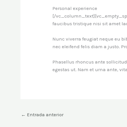
Personal experience
[/vc_column_text][vc_empty_spac
faucibus tristique nisi sit amet l
Nunc viverra feugiat neque eu bi
nec eleifend felis diam a justo. P
Phasellus rhoncus ante sollicitu
egestas ut. Nam et urna ante, v
←
Entrada anterior