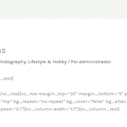
SERVICIOS
CONTACTO
BLOG
as
Photography
,
Lifestyle & Hobby
/ Por
administrador
_text]
/vc_row][vc_row margin_top=”30″ margin_bottom=”5″ p
=”top” bg_repeat=”no-repeat” bg_cover=”false” bg_atta
peed=”0.1″][vc_column width=”1/1″][vc_column_text]