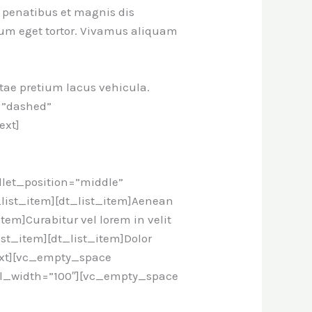
penatibus et magnis dis
dum eget tortor. Vivamus aliquam
tae pretium lacus vehicula.
=”dashed”
ext]
llet_position=”middle”
t_list_item][dt_list_item]Aenean
tem]Curabitur vel lorem in velit
ist_item][dt_list_item]Dolor
text][vc_empty_space
 el_width=”100″][vc_empty_space