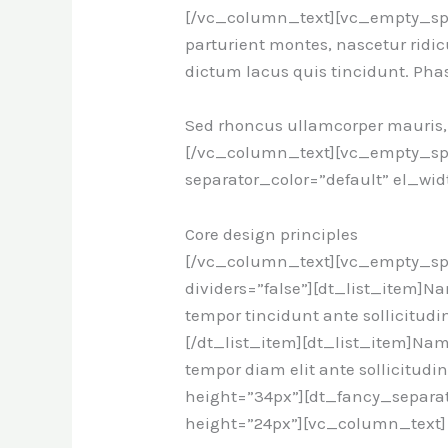
[/vc_column_text][vc_empty_spa
parturient montes, nascetur ridi
dictum lacus quis tincidunt. Phase
Sed rhoncus ullamcorper mauris,
[/vc_column_text][vc_empty_spa
separator_color=”default” el_w
Core design principles
[/vc_column_text][vc_empty_spac
dividers=”false”][dt_list_item]Na
tempor tincidunt ante sollicitudin
[/dt_list_item][dt_list_item]Nam 
tempor diam elit ante sollicitud
height=”34px”][dt_fancy_separat
height=”24px”][vc_column_text]