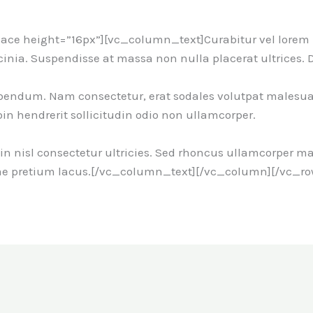
e height=”16px”][vc_column_text]Curabitur vel lorem in 
acinia. Suspendisse at massa non nulla placerat ultrices. 
bendum. Nam consectetur, erat sodales volutpat malesua
roin hendrerit sollicitudin odio non ullamcorper.
din nisl consectetur ultricies. Sed rhoncus ullamcorper
itae pretium lacus.[/vc_column_text][/vc_column][/vc_ro