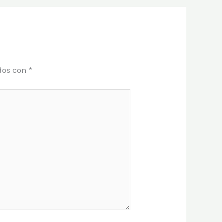
dos con
*