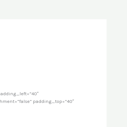
adding_left=”40″
chment=”false” padding_top=”40″