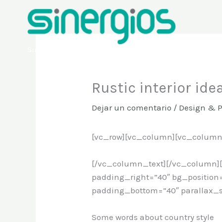
Ir
al
contenido
Sinergios
Rustic interior ide
Dejar un comentario
/
Design & 
[vc_row][vc_column][vc_column
[/vc_column_text][/vc_column][
padding_right=”40″ bg_position
padding_bottom=”40″ parallax_s
Some words about country style