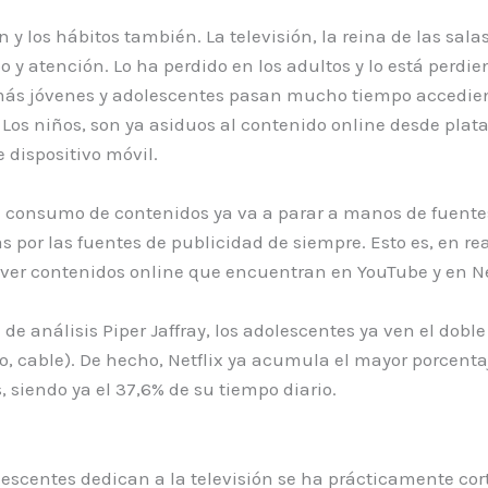
 los hábitos también. La televisión, la reina de las salas
po y atención. Lo ha perdido en los adultos y lo está perd
s más jóvenes y adolescentes pasan mucho tiempo accedie
. Los niños, son ya asiduos al contenido online desde pla
 dispositivo móvil.
l consumo de contenidos ya va a parar a manos de fuente
s por las fuentes de publicidad de siempre. Esto es, en re
 ver contenidos online que encuentran en YouTube y en Ne
 de análisis Piper Jaffray, los adolescentes ya ven el dobl
aso, cable). De hecho, Netflix ya acumula el mayor porcent
, siendo ya el 37,6% de su tiempo diario.
lescentes dedican a la televisión se ha prácticamente cor