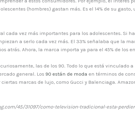
mprender a estos consumidores. Por ejemplo, el interés p
dolescentes (hombres) gastan más. Es el 14% de su gasto,
l cada vez más importantes para los adolescentes. Si h
iezan a serlo cada vez más. El 33% señalaba que la mar
os atrás. Ahora, la marca importa ya para el 45% de los e
curiosamente, las de los 90. Todo lo que está vinculado a 
ercado general. Los
90 están de moda
en términos de cons
r ciertas marcas de lujo, como Gucci y Balenciaga. Amazon
ng.com/45/31097/como-television-tradicional-esta-perdi