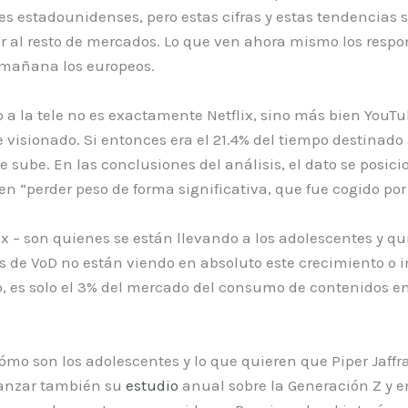
s estadounidenses, pero estas cifras y estas tendencias
ar al resto de mercados. Lo que ven ahora mismo los resp
 mañana los europeos.
 a la tele no es exactamente Netflix, sino más bien YouTu
 visionado. Si entonces era el 21.4% del tiempo destinado 
e sube. En las conclusiones del análisis, el dato se posic
 en “perder peso de forma significativa, que fue cogido po
lix – son quienes se están llevando a los adolescentes y 
s de VoD no están viendo en absoluto este crecimiento o 
, es solo el 3% del mercado del consumo de contenidos en
ómo son los adolescentes y lo que quieren que Piper Jaffr
lanzar también su
estudio
anual sobre la Generación Z y e