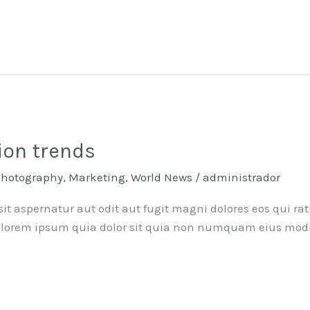
on trends
Photography
,
Marketing
,
World News
/
administrador
it aspernatur aut odit aut fugit magni dolores eos qui ra
olorem ipsum quia dolor sit quia non numquam eius modi 