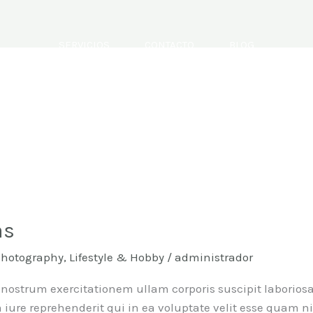
SERVICIOS
CONTACTO
BLOG
as
Photography
,
Lifestyle & Hobby
/
administrador
ostrum exercitationem ullam corporis suscipit laboriosa
iure reprehenderit qui in ea voluptate velit esse quam n