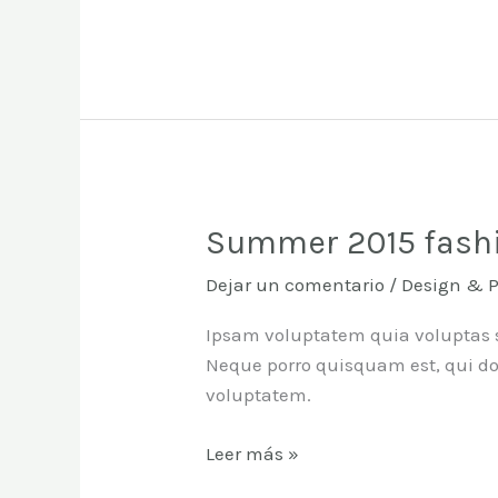
Summer 2015 fashi
Summer
2015
Dejar un comentario
/
Design & 
fashion
trends
Ipsam voluptatem quia voluptas s
Neque porro quisquam est, qui d
voluptatem.
Leer más »