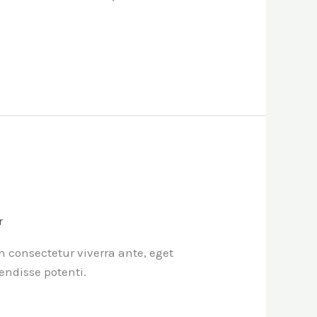
r
n consectetur viverra ante, eget
endisse potenti.