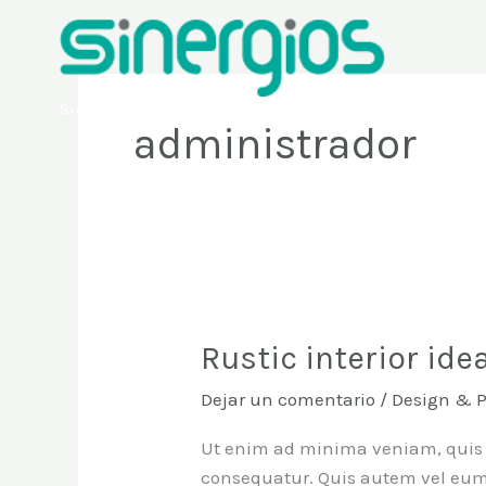
Ir
al
contenido
Sinergios
administrador
Rustic interior ide
Rustic
interior
Dejar un comentario
/
Design & 
ideas
Ut enim ad minima veniam, quis n
consequatur. Quis autem vel eum 