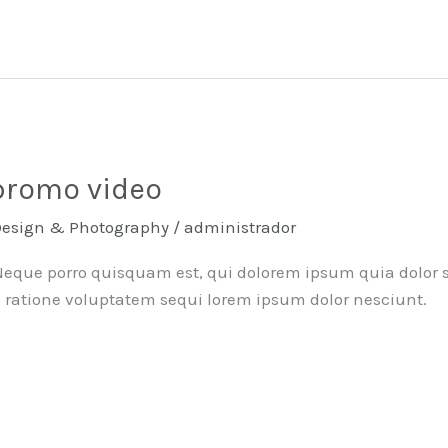
promo video
Design & Photography
/
administrador
que porro quisquam est, qui dolorem ipsum quia dolor si
ui ratione voluptatem sequi lorem ipsum dolor nesciunt.