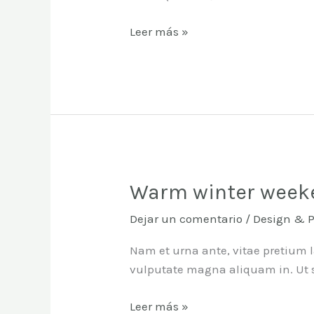
Leer más »
Warm winter week
Warm
winter
Dejar un comentario
/
Design & 
weekend
Nam et urna ante, vitae pretium l
vulputate magna aliquam in. Ut se
Leer más »