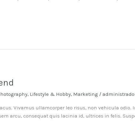
end
Photography
,
Lifestyle & Hobby
,
Marketing
/
administrado
acus. Vivamus ullamcorper leo risus, non vehicula odio. I
m arcu, consequat quis lacinia id, ultrices in felis. Susp