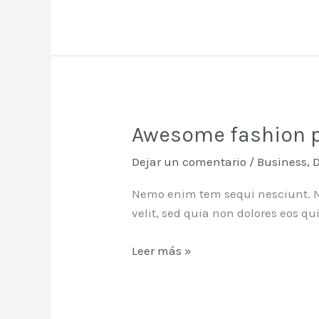
Awesome fashion 
Awesome
fashion
Dejar un comentario
/
Business
,
promo
video
Nemo enim tem sequi nesciunt. Ne
velit, sed quia non dolores eos q
Leer más »